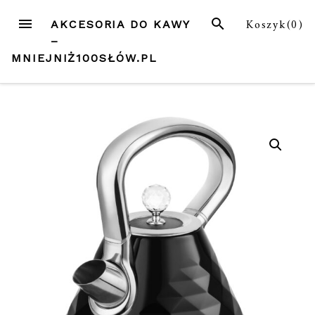
Przejdź
MENU
SZUKAJ
Koszyk(
0
)
AKCESORIA DO KAWY
do
–
treści
MNIEJNIŻ100SŁÓW.PL