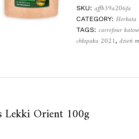
affb39a206fa
SKU:
Herbata
CATEGORY:
carrefour katow
TAGS:
chłopaka 2021
dzień m
,
s Lekki Orient 100g