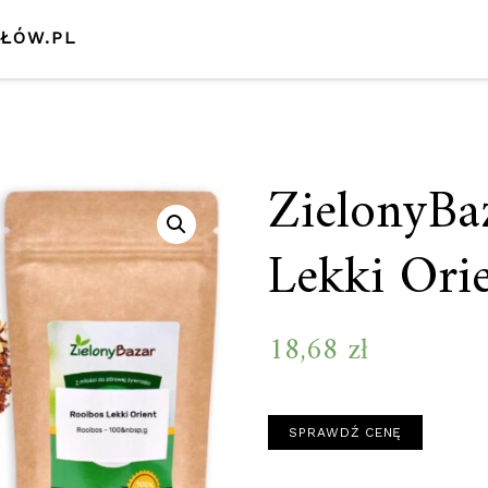
SŁÓW.PL
ZielonyBa
Lekki Ori
18,68
zł
SPRAWDŹ CENĘ