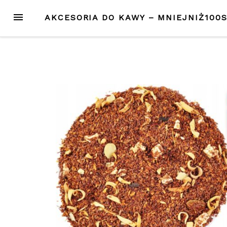
Przejdź
MENU
AKCESORIA DO KAWY – MNIEJNIŻ100
do
treści