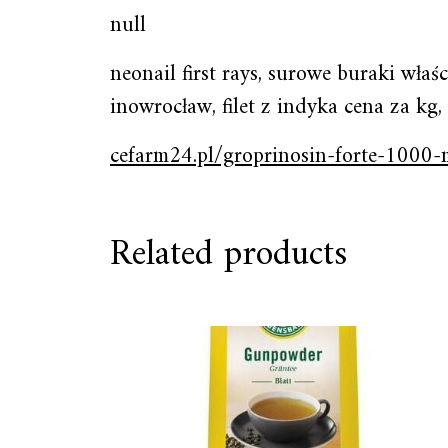
null
neonail first rays, surowe buraki wła
inowrocław, filet z indyka cena za kg
cefarm24.pl/groprinosin-forte-1000-
Related products