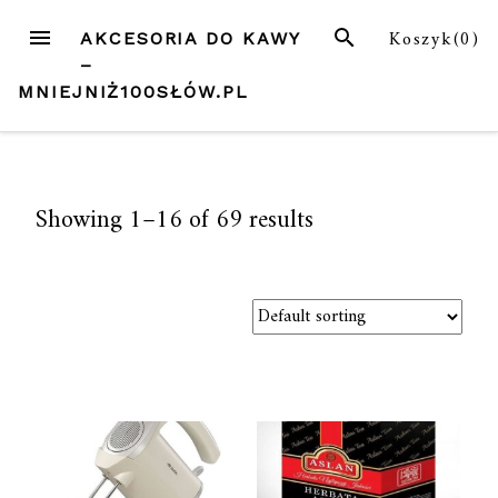
Przejdź
MENU
SZUKAJ
Koszyk(
0
)
AKCESORIA DO KAWY
do
–
treści
MNIEJNIŻ100SŁÓW.PL
Showing 1–16 of 69 results