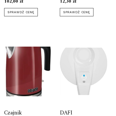
Czarna 50g
102,00
zł
12,30
zł
SPRAWDŹ CENĘ
SPRAWDŹ CENĘ
Czajnik
DAFI