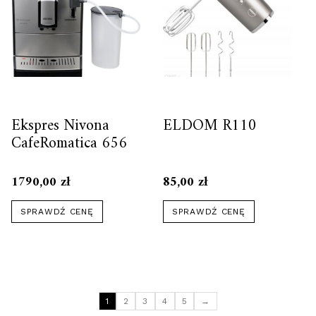
Ekspres Nivona
ELDOM R110
CafeRomatica 656
1790,00
zł
85,00
zł
SPRAWDŹ CENĘ
SPRAWDŹ CENĘ
1
2
3
4
5
→