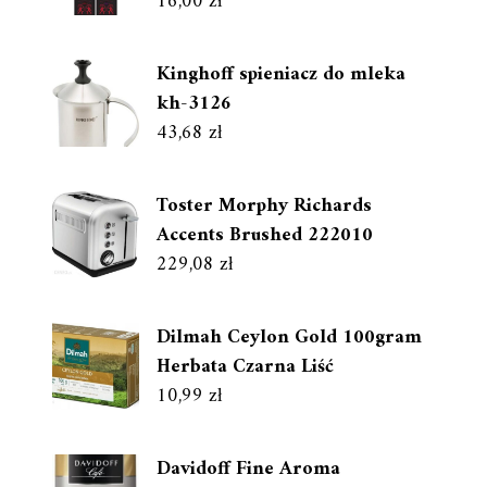
16,00
zł
Kinghoff spieniacz do mleka
kh-3126
43,68
zł
Toster Morphy Richards
Accents Brushed 222010
229,08
zł
Dilmah Ceylon Gold 100gram
Herbata Czarna Liść
10,99
zł
Davidoff Fine Aroma