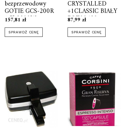
bezprzewodowy
CRYSTALLED
GOTIE GCS-200R
+1CLASSIC BIAŁY
1,7l 2200W
POZ00423
157,81
zł
87,99
zł
SPRAWDŹ CENĘ
SPRAWDŹ CENĘ