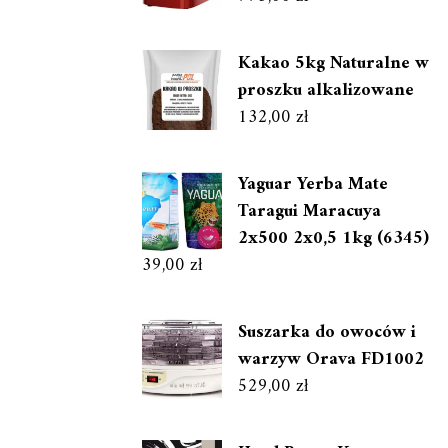
Kakao 5kg Naturalne w
proszku alkalizowane
132,00
zł
Yaguar Yerba Mate
Taragui Maracuya
2x500 2x0,5 1kg (6345)
39,00
zł
Suszarka do owoców i
warzyw Orava FD1002
529,00
zł