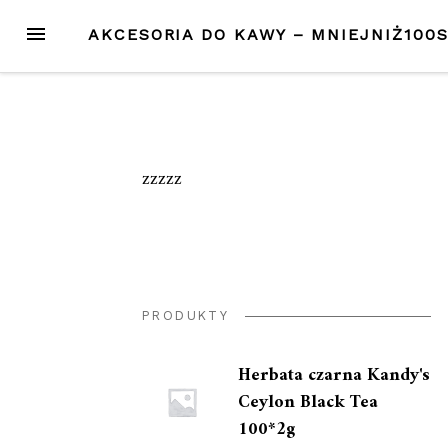
Przejdź
MENU
AKCESORIA DO KAWY – MNIEJNIŻ100
do
treści
zzzzz
PRODUKTY
Herbata czarna Kandy's
Ceylon Black Tea
100*2g