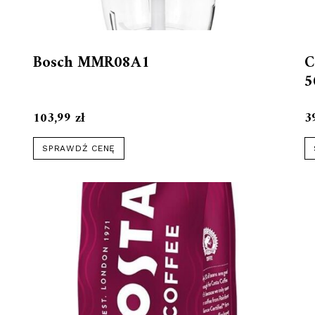
Bosch MMR08A1
C
5
103,99
zł
3
SPRAWDŹ CENĘ