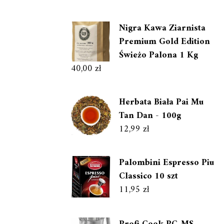
Nigra Kawa Ziarnista
Premium Gold Edition
Świeżo Palona 1 Kg
40,00
zł
Herbata Biała Pai Mu
Tan Dan - 100g
12,99
zł
Palombini Espresso Piu
Classico 10 szt
11,95
zł