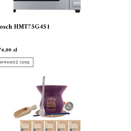
osch HMT75G451
76,00
zł
SPRAWDŹ CENĘ