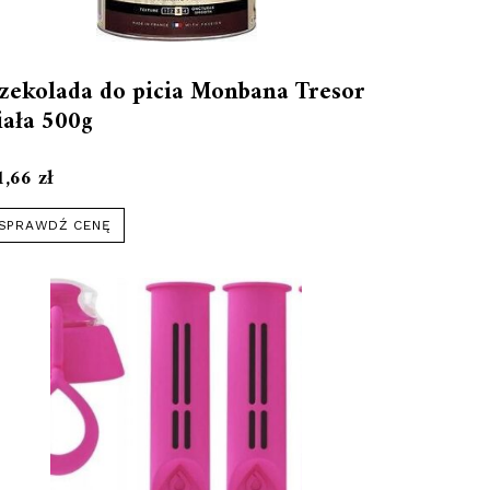
zekolada do picia Monbana Tresor
iała 500g
1,66
zł
SPRAWDŹ CENĘ