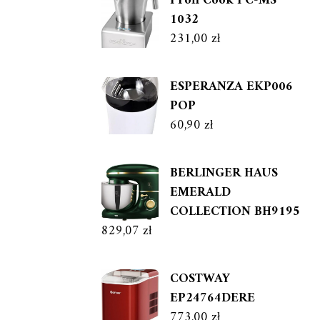
Profi Cook PC-MS
1032
231,00
zł
ESPERANZA EKP006
POP
60,90
zł
BERLINGER HAUS
EMERALD
COLLECTION BH9195
829,07
zł
COSTWAY
EP24764DERE
773,00
zł