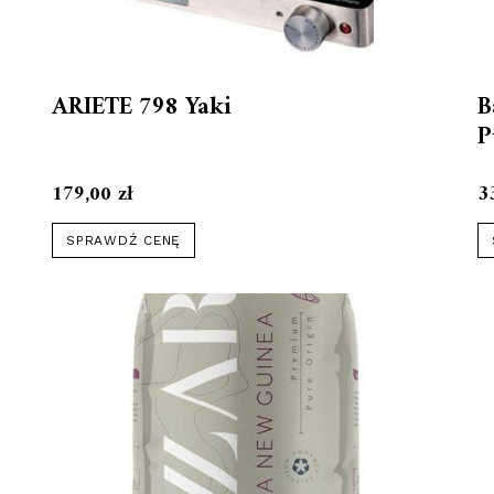
ARIETE 798 Yaki
B
P
179,00
zł
3
SPRAWDŹ CENĘ