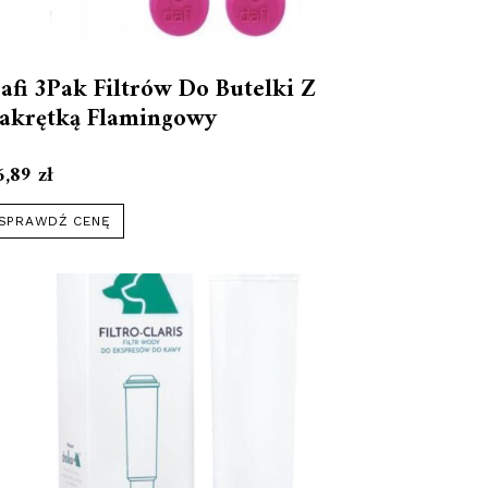
afi 3Pak Filtrów Do Butelki Z
akrętką Flamingowy
6,89
zł
SPRAWDŹ CENĘ