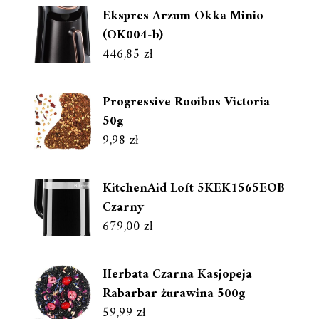
Ekspres Arzum Okka Minio
(OK004-b)
446,85
zł
Progressive Rooibos Victoria
50g
9,98
zł
KitchenAid Loft 5KEK1565EOB
Czarny
679,00
zł
Herbata Czarna Kasjopeja
Rabarbar żurawina 500g
59,99
zł