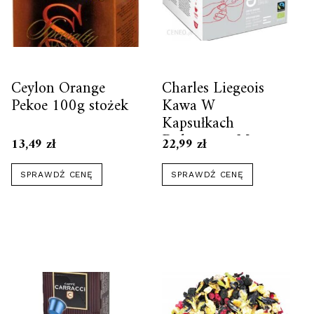
Ceylon Orange
Charles Liegeois
Pekoe 100g stożek
Kawa W
Kapsułkach
Dolcegusto Mano
13,49
zł
22,99
zł
Mano Puissant 16
Szt.
SPRAWDŹ CENĘ
SPRAWDŹ CENĘ