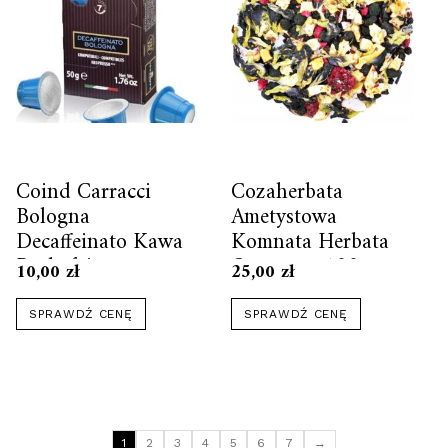
Coind Carracci
Cozaherbata
Bologna
Ametystowa
Decaffeinato Kawa
Komnata Herbata
Bezkofeinowa
Owocowa 100g
10,00
zł
25,00
zł
Kapsułki Do
Nespresso 10kaps.
SPRAWDŹ CENĘ
SPRAWDŹ CENĘ
1
2
3
4
5
6
7
→