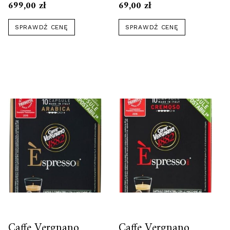
Srebrny 1l
699,00
zł
69,00
zł
(BA10VKVDESS)
SPRAWDŹ CENĘ
SPRAWDŹ CENĘ
Caffe Vergnano
Caffe Vergnano