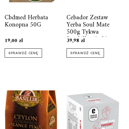
Cbdmed Herbata
Cebador Zestaw
Konopna 50G
Yerba Soul Mate
500g Tykwa
Bombilla 10x50g
19,00
zł
39,98
zł
(9172)
SPRAWDŹ CENĘ
SPRAWDŹ CENĘ