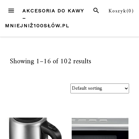
Przejdź
MENU
SZUKAJ
Koszyk(
0
)
AKCESORIA DO KAWY
do
–
treści
MNIEJNIŻ100SŁÓW.PL
Showing 1–16 of 102 results