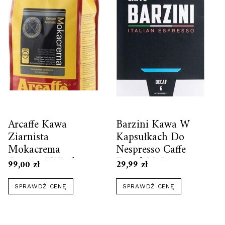
Arcaffe Kawa
Barzini Kawa W
Ziarnista
Kapsułkach Do
Mokacrema
Nespresso Caffe
Oryginał Włoska
Decaf 22 Szt.
99,00
zł
29,99
zł
SPRAWDŹ CENĘ
SPRAWDŹ CENĘ