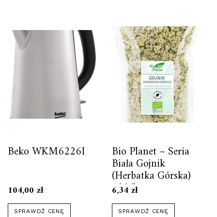
Beko WKM6226I
Bio Planet – Seria
Biała Gojnik
(Herbatka Górska)
100G
104,00
zł
6,34
zł
SPRAWDŹ CENĘ
SPRAWDŹ CENĘ