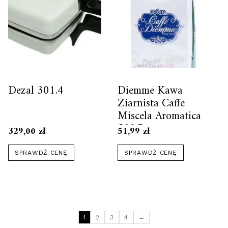
Dezal 301.4
Diemme Kawa
Ziarnista Caffe
Miscela Aromatica
500G
329,00
zł
51,99
zł
SPRAWDŹ CENĘ
SPRAWDŹ CENĘ
1
2
3
4
→