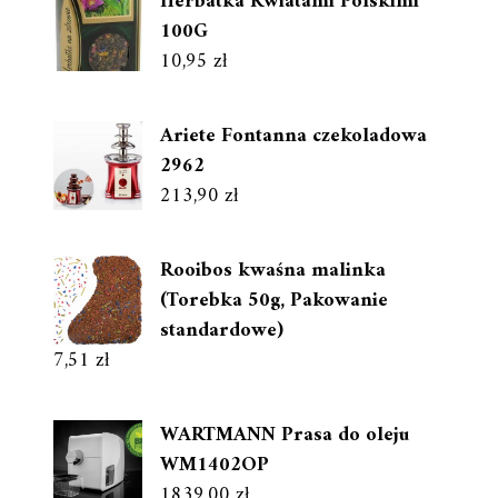
Herbatka Kwiatami Polskimi
100G
10,95
zł
Ariete Fontanna czekoladowa
2962
213,90
zł
Rooibos kwaśna malinka
(Torebka 50g, Pakowanie
standardowe)
7,51
zł
WARTMANN Prasa do oleju
WM1402OP
1839,00
zł