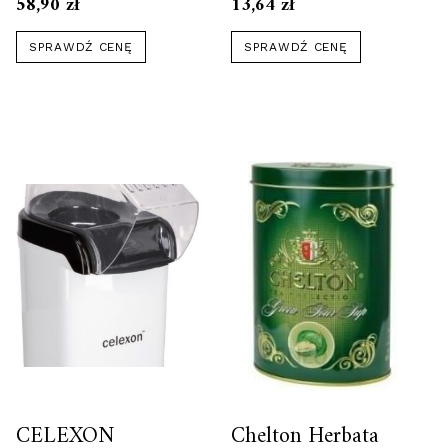
250G
58,90
zł
13,64
zł
SPRAWDŹ CENĘ
SPRAWDŹ CENĘ
CELEXON
Chelton Herbata