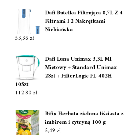
Dafi Butelka Filtrująca 0,7L Z 4
Filtrami I 2 Nakrętkami
Niebiańska
53,36
zł
Dafi Luna Unimax 3,3L MI
Miętowy + Standard Unimax
2Szt + FilterLogic FL-402H
10Szt
112,80
zł
Bifix Herbata zielona liściasta z
imbirem i cytryną 100 g
5,49
zł