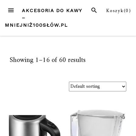
Przejdź
MENU
SZUKAJ
Koszyk(
0
)
AKCESORIA DO KAWY
do
–
treści
MNIEJNIŻ100SŁÓW.PL
Showing 1–16 of 60 results