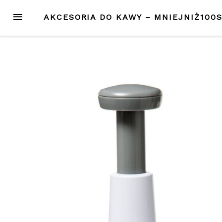
Przejdź
MENU
AKCESORIA DO KAWY – MNIEJNIŻ100
do
treści