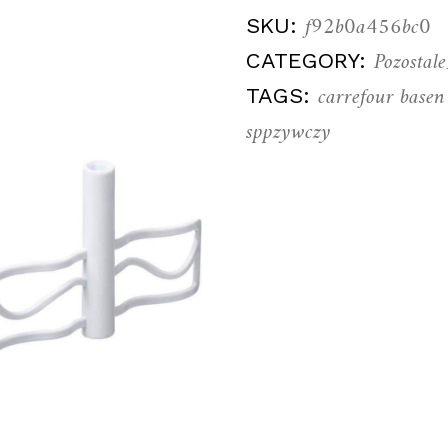
f92b0a456bc0
SKU:
Pozosta
CATEGORY:
carrefour basen
TAGS:
sppzywczy