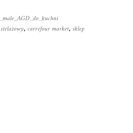
le_male_AGD_do_kuchni
 stelażowy
carrefour market
sklep
,
,