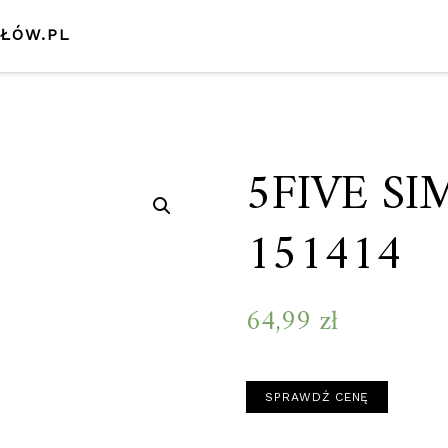
SŁÓW.PL
5FIVE S
151414
64,99
zł
SPRAWDŹ CENĘ