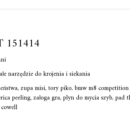
T 151414
ni
łe narzędzie do krojenia i siekania
eństwa, zupa misi, tory piko, bmw m8 competition 
rica peeling, załoga gra, plyn do mycia szyb, pad t
 cowell