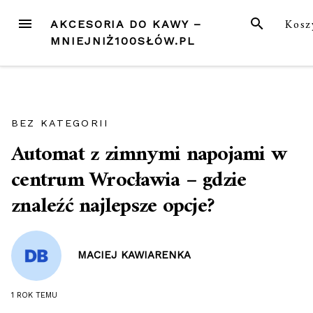
Przejdź
MENU
SZUKAJ
Kosz
AKCESORIA DO KAWY –
do
MNIEJNIŻ100SŁÓW.PL
treści
BEZ KATEGORII
Automat z zimnymi napojami w
centrum Wrocławia – gdzie
znaleźć najlepsze opcje?
MACIEJ KAWIARENKA
1 ROK
TEMU