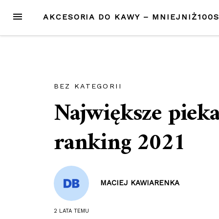
Przejdź
MENU
AKCESORIA DO KAWY – MNIEJNIŻ100
do
treści
BEZ KATEGORII
Największe pieka
ranking 2021
MACIEJ KAWIARENKA
2 LATA
TEMU