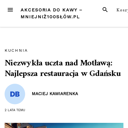
Przejdź
MENU
SZUKAJ
Kosz
AKCESORIA DO KAWY –
do
MNIEJNIŻ100SŁÓW.PL
treści
KUCHNIA
Niezwykła uczta nad Motławą:
Najlepsza restauracja w Gdańsku
MACIEJ KAWIARENKA
2 LATA
TEMU