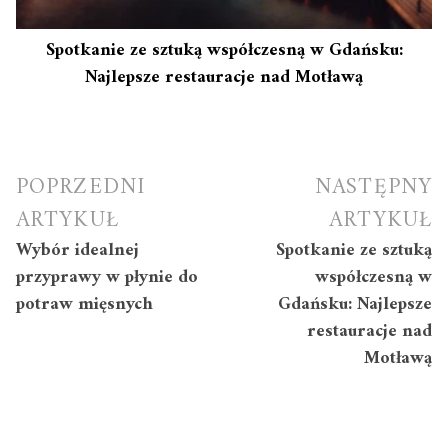
Spotkanie ze sztuką współczesną w Gdańsku:
Najlepsze restauracje nad Motławą
Nawigacja
POPRZEDNI
NASTĘPNY
wpisu
ARTYKUŁ
ARTYKUŁ
Wybór idealnej
Spotkanie ze sztuką
przyprawy w płynie do
współczesną w
potraw mięsnych
Gdańsku: Najlepsze
restauracje nad
Motławą