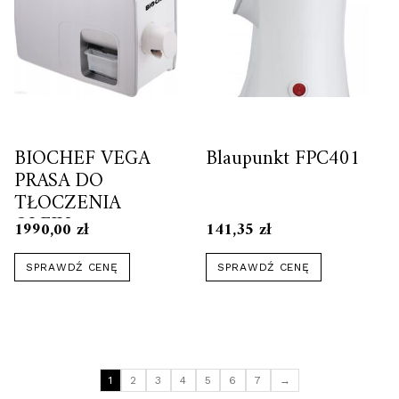
BIOCHEF VEGA
Blaupunkt FPC401
PRASA DO
TŁOCZENIA
OLEJU
1990,00
zł
141,35
zł
SPRAWDŹ CENĘ
SPRAWDŹ CENĘ
1
2
3
4
5
6
7
→