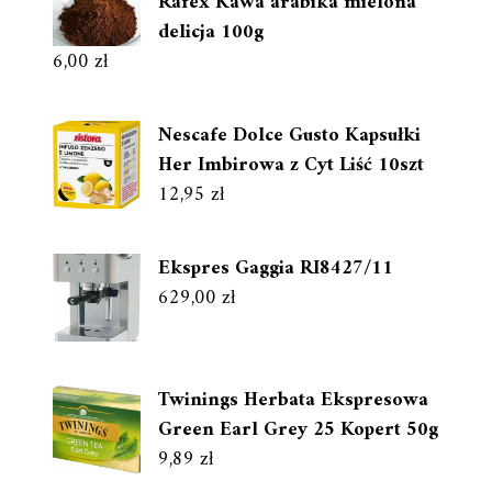
Rafex Kawa arabika mielona
delicja 100g
6,00
zł
Nescafe Dolce Gusto Kapsułki
Her Imbirowa z Cyt Liść 10szt
12,95
zł
Ekspres Gaggia RI8427/11
629,00
zł
Twinings Herbata Ekspresowa
Green Earl Grey 25 Kopert 50g
9,89
zł