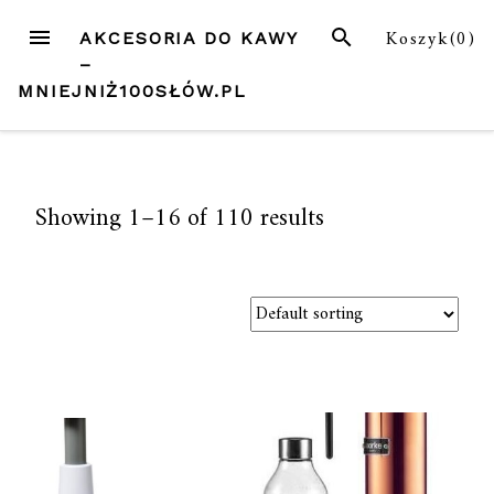
Przejdź
MENU
SZUKAJ
Koszyk(
0
)
AKCESORIA DO KAWY
do
–
treści
MNIEJNIŻ100SŁÓW.PL
Showing 1–16 of 110 results