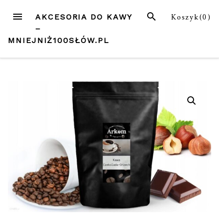
Przejdź
MENU
SZUKAJ
Koszyk(
0
)
AKCESORIA DO KAWY
do
–
treści
MNIEJNIŻ100SŁÓW.PL