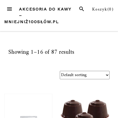
Przejdź
MENU
SZUKAJ
Koszyk(
0
)
AKCESORIA DO KAWY
do
–
treści
MNIEJNIŻ100SŁÓW.PL
Showing 1–16 of 87 results