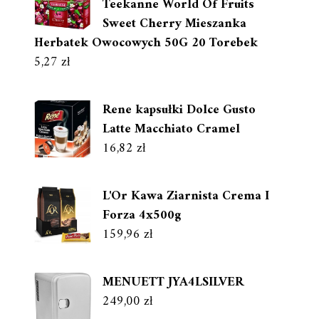
Teekanne World Of Fruits
Sweet Cherry Mieszanka
Herbatek Owocowych 50G 20 Torebek
5,27
zł
Rene kapsułki Dolce Gusto
Latte Macchiato Cramel
16,82
zł
L'Or Kawa Ziarnista Crema I
Forza 4x500g
159,96
zł
MENUETT JYA4LSILVER
249,00
zł