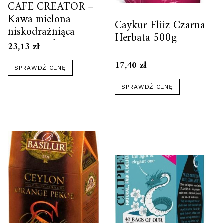
CAFE CREATOR –
Kawa mielona
Caykur Fliiz Czarna
niskodrażniąca
Herbata 500g
ręcznie palona 250g
23,13
zł
17,40
zł
SPRAWDŹ CENĘ
SPRAWDŹ CENĘ