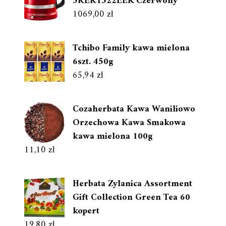
5KEK1522EER Czerwony
1069,00
zł
Tchibo Family kawa mielona
6szt. 450g
65,94
zł
Cozaherbata Kawa Waniliowo
Orzechowa Kawa Smakowa
kawa mielona 100g
11,10
zł
Herbata Zylanica Assortment
Gift Collection Green Tea 60
kopert
19,80
zł