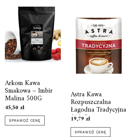
Arkom Kawa
Smakowa – Imbir
Astra Kawa
Malina 500G
Rozpuszczalna
45,50
zł
Łagodna Tradycyjna
200 G
19,79
zł
SPRAWDŹ CENĘ
SPRAWDŹ CENĘ