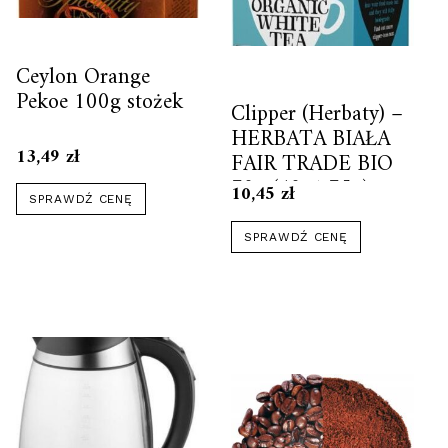
Ceylon Orange
Pekoe 100g stożek
Clipper (Herbaty) –
HERBATA BIAŁA
13,49
zł
FAIR TRADE BIO
70g (40×1,75g)
10,45
zł
SPRAWDŹ CENĘ
SPRAWDŹ CENĘ