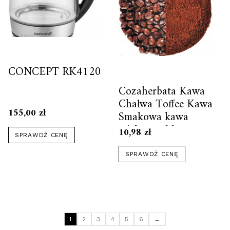
CONCEPT RK4120
Cozaherbata Kawa
Chałwa Toffee Kawa
155,00
zł
Smakowa kawa
mielona 100g
10,98
zł
SPRAWDŹ CENĘ
SPRAWDŹ CENĘ
1
2
3
4
5
6
→