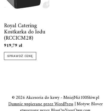
Royal Catering
Kostkarka do lodu
(RCCICM28)
919,79
zł
SPRAWDŹ CENĘ
© 2026 Akcesoria do kawy - MniejNiż100Słów.pl
Dumnie wspierane przez WordPress
|
Motyw: Blover
stworzony przez
BlogOnYourOwn.com
.