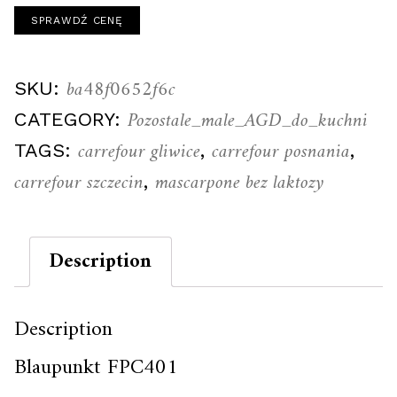
SPRAWDŹ CENĘ
ba48f0652f6c
SKU:
Pozostale_male_AGD_do_kuchni
CATEGORY:
carrefour gliwice
carrefour posnania
TAGS:
,
,
carrefour szczecin
mascarpone bez laktozy
,
Description
Description
Blaupunkt FPC401