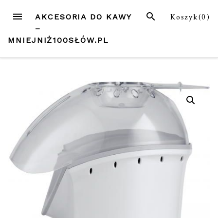
Przejdź
MENU
SZUKAJ
Koszyk(
0
)
AKCESORIA DO KAWY
do
–
treści
MNIEJNIŻ100SŁÓW.PL