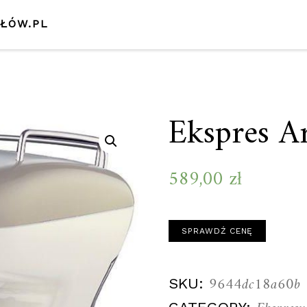
SŁÓW.PL
Ekspres A
589,00
zł
SPRAWDŹ CENĘ
9644dc18a60b
SKU: