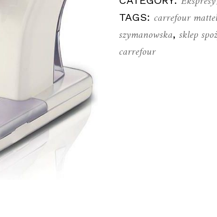
Ekspresy
CATEGORY:
carrefour matte
TAGS:
szymanowska
sklep sp
,
carrefour