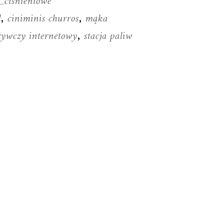
_cisnieniowe
l
ciniminis churros
mąka
,
,
ożywczy internetowy
stacja paliw
,