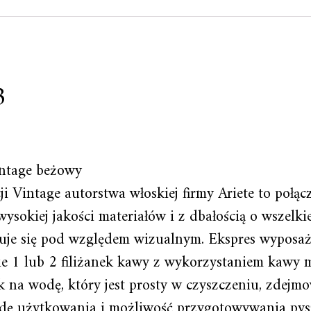
3
intage beżowy
ji Vintage autorstwa włoskiej firmy Ariete to poł
ysokiej jakości materiałów i z dbałością o wszelkie
ntuje się pod względem wizualnym. Ekspres wyposa
ie 1 lub 2 filiżanek kawy z wykorzystaniem kawy m
na wodę, który jest prosty w czyszczeniu, zdejmo
odę użytkowania i możliwość przygotowywania pys