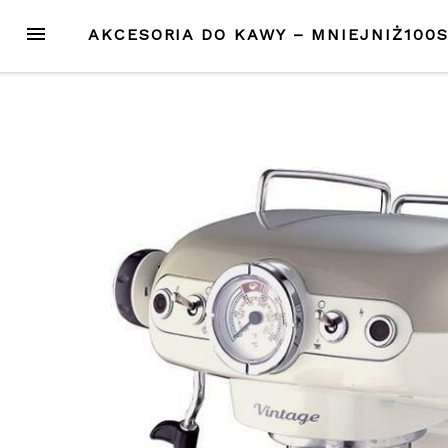
Przejdź
MENU
AKCESORIA DO KAWY – MNIEJNIŻ100
do
treści