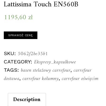
Lattissima Touch EN560B
1195,60
zł
SPRAWDŹ CENĘ
5062f2be35b1
SKU:
Ekspresy_kapsulkowe
CATEGORY:
basen stelażowy carrefour
carrefour
TAGS:
,
dostawa
carrefour kolumny
carrefour oświęcim
,
,
Description