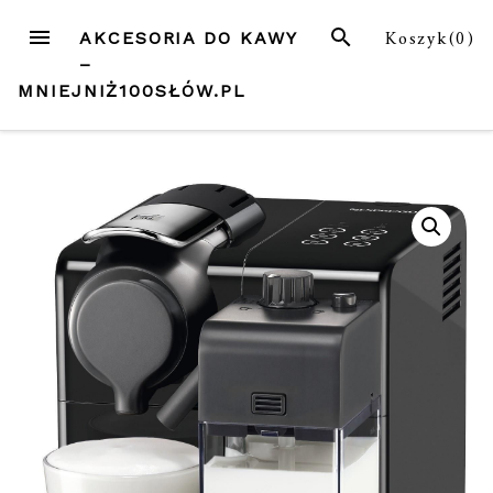
Przejdź
MENU
SZUKAJ
Koszyk(
0
)
AKCESORIA DO KAWY
do
–
treści
MNIEJNIŻ100SŁÓW.PL