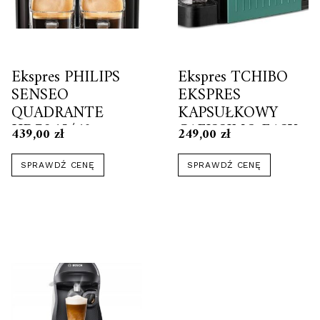
Ekspres PHILIPS
Ekspres TCHIBO
SENSEO
EKSPRES
QUADRANTE
KAPSUŁKOWY
HD7865/60
CAFISSIMO EASY
439,00
zł
249,00
zł
CZARNY
SPRAWDŹ CENĘ
SPRAWDŹ CENĘ