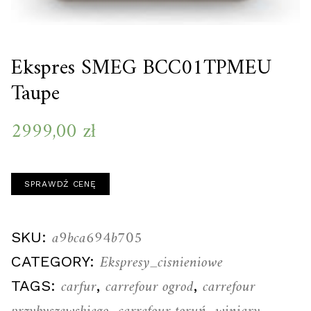
Ekspres SMEG BCC01TPMEU
Taupe
2999,00
zł
SPRAWDŹ CENĘ
a9bca694b705
SKU:
Ekspresy_cisnieniowe
CATEGORY:
carfur
carrefour ogrod
carrefour
TAGS:
,
,
,
,