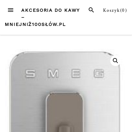
Przejdź
MENU
SZUKAJ
Koszyk(
0
)
AKCESORIA DO KAWY
do
–
treści
MNIEJNIŻ100SŁÓW.PL