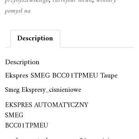
przybyszewskiego
carrefour toruń
winiary
pomysł na
Description
Description
Ekspres SMEG BCC01TPMEU Taupe
Smeg Ekspresy_cisnieniowe
EKSPRES AUTOMATYCZNY
SMEG
BCC01TPMEU