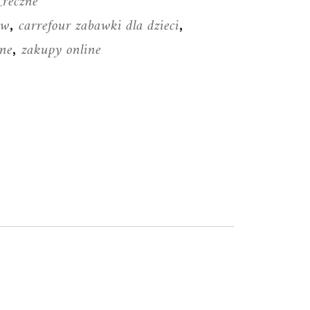
_reczne
ów
carrefour zabawki dla dzieci
,
,
one
zakupy online
,