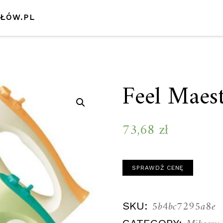
SŁÓW.PL
Feel Mae
73,68
zł
SPRAWDŹ CENĘ
5b4bc7295a8e
SKU: