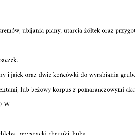
emów, ubijania piany, utarcia żółtek oraz przygot
paczek.
ny i jajek oraz dwie końcówki do wyrabiania grube
kcentami, lub beżowy korpus z pomarańczowymi ak
50 W
chleba, przysnacki chrupki, bubs