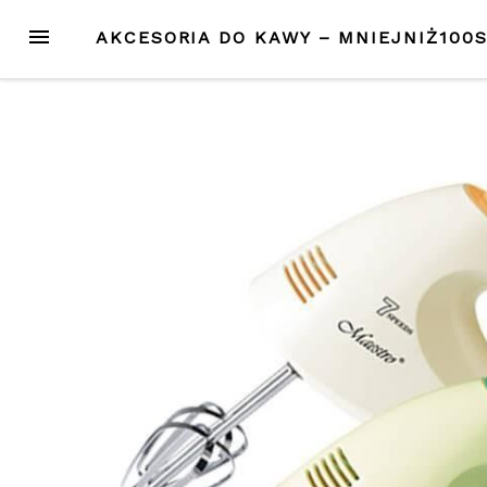
Przejdź
MENU
AKCESORIA DO KAWY – MNIEJNIŻ100
do
treści