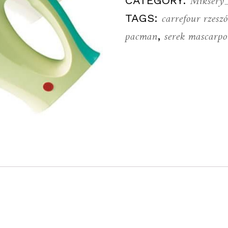
Miksery
CATEGORY:
carrefour rzesz
TAGS:
pacman
serek mascarp
,