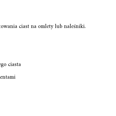
owania ciast na omlety lub naleśniki.
go ciasta
centami