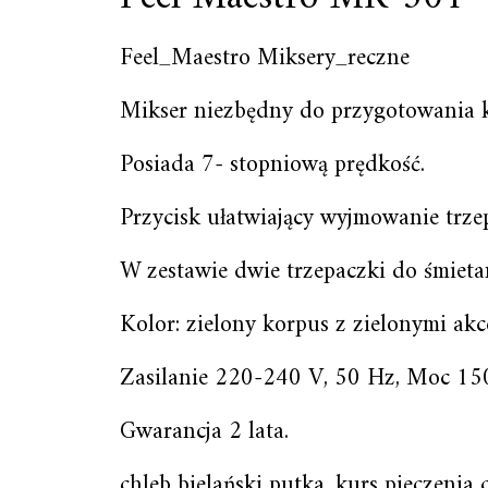
Feel_Maestro Miksery_reczne
Mikser niezbędny do przygotowania kr
Posiada 7- stopniową prędkość.
Przycisk ułatwiający wyjmowanie trze
W zestawie dwie trzepaczki do śmieta
Kolor: zielony korpus z zielonymi a
Zasilanie 220-240 V, 50 Hz, Moc 1
Gwarancja 2 lata.
chleb bielański putka, kurs pieczenia 