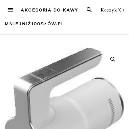
Przejdź
MENU
SZUKAJ
Koszyk(
0
)
AKCESORIA DO KAWY
do
–
treści
MNIEJNIŻ100SŁÓW.PL