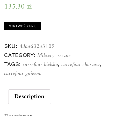
135,30
zł
SPRAWDŹ CENĘ
4daa632a3109
SKU:
Miksery_reczne
CATEGORY:
carrefour bielsko
carrefour chorzów
TAGS:
,
,
carrefour gniezno
Description