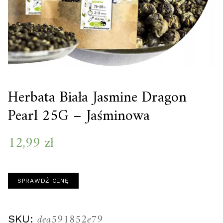
Herbata Biała Jasmine Dragon
Pearl 25G – Jaśminowa
12,99
zł
SPRAWDŹ CENĘ
dea591852e79
SKU: