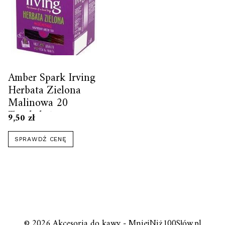
Amber Spark Irving
Herbata Zielona
Malinowa 20
Torebek 1szt
9,50
zł
SPRAWDŹ CENĘ
© 2026 Akcesoria do kawy - MniejNiż100Słów.pl