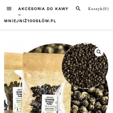
Przejdź
MENU
SZUKAJ
Koszyk(
0
)
AKCESORIA DO KAWY
do
–
treści
MNIEJNIŻ100SŁÓW.PL