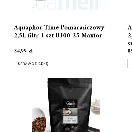
Aquaphor Time Pomarańczowy
A
2,5L filtr 1 szt B100-25 Maxfor
2
s
34,99
zł
8
SPRAWDŹ CENĘ