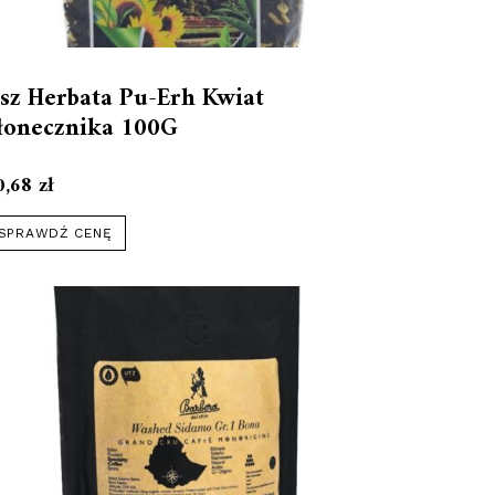
sz Herbata Pu-Erh Kwiat
łonecznika 100G
0,68
zł
SPRAWDŹ CENĘ