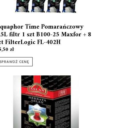
quaphor Time Pomarańczowy
,5L filtr 1 szt B100-25 Maxfor + 8
zt FilterLogic FL-402H
5,50
zł
SPRAWDŹ CENĘ