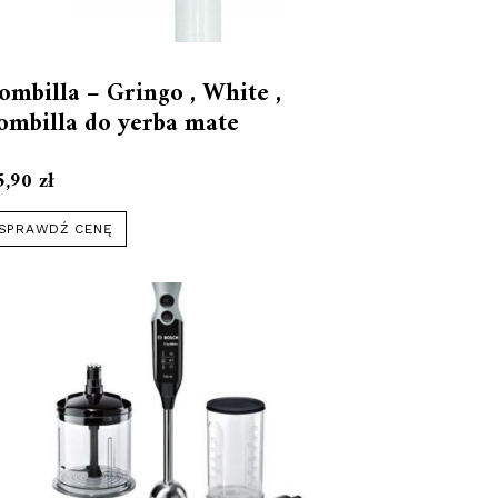
ombilla – Gringo , White ,
ombilla do yerba mate
5,90
zł
SPRAWDŹ CENĘ