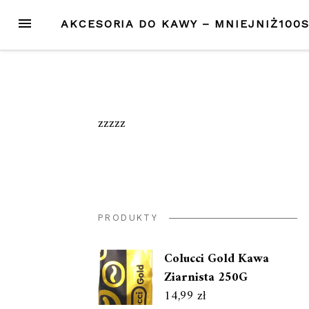
Przejdź
MENU
AKCESORIA DO KAWY – MNIEJNIŻ100
do
treści
zzzzz
PRODUKTY
Colucci Gold Kawa
Ziarnista 250G
14,99
zł