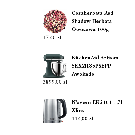
Cozaherbata Red
Shadow Herbata
Owocowa 100g
17,40
zł
KitchenAid Artisan
5KSM185PSEPP
Awokado
3899,00
zł
N'oveen EK2101 1,7l
Xline
114,00
zł