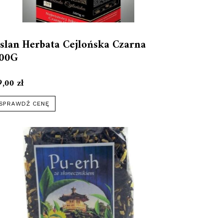
slan Herbata Cejlońska Czarna
00G
9,00
zł
SPRAWDŹ CENĘ