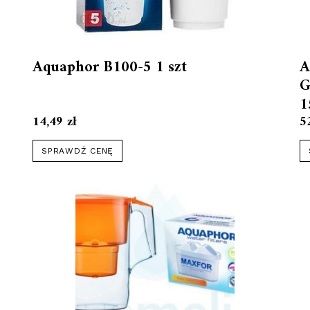
Aquaphor B100-5 1 szt
A
G
1
14,49
zł
5
SPRAWDŹ CENĘ