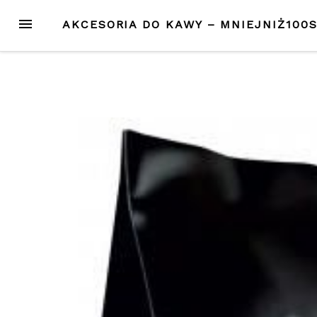
Przejdź
MENU
AKCESORIA DO KAWY – MNIEJNIŻ100
do
treści