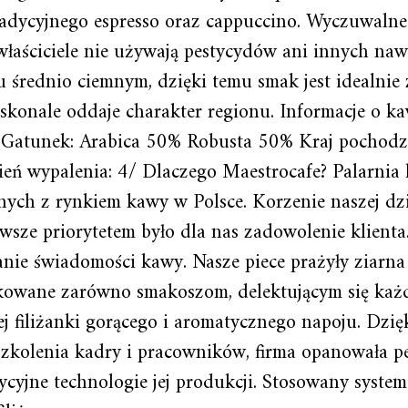
radycyjnego espresso oraz cappuccino. Wyczuwalne
h właściciele nie używają pestycydów ani innych
 średnio ciemnym, dzięki temu smak jest idealni
skonale oddaje charakter regionu. Informacje o k
tunek: Arabica 50% Robusta 50% Kraj pochodzeni
ień wypalenia: 4/ Dlaczego Maestrocafe? Palarnia
anych z rynkiem kawy w Polsce. Korzenie naszej dzi
Zawsze priorytetem było dla nas zadowolenie klienta
ie świadomości kawy. Nasze piece prażyły ziarna z 
wane zarówno smakoszom, delektującym się każda
j filiżanki gorącego i aromatycznego napoju. Dzię
zkolenia kadry i pracowników, firma opanowała per
ycyjne technologie jej produkcji. Stosowany system