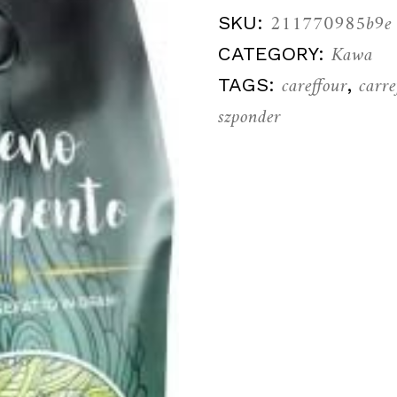
211770985b9e
SKU:
Kawa
CATEGORY:
careffour
carre
TAGS:
,
szponder