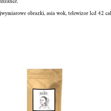
liżance.
ójwymiarowe obrazki, asia wok, telewizor lcd 42 c