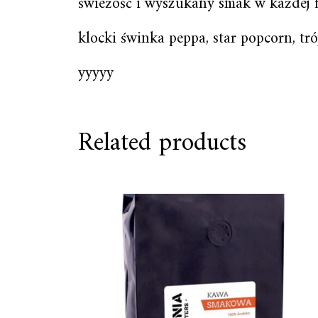
świeżość i wyszukany smak w każdej fi
klocki świnka peppa, star popcorn, tr
yyyyy
Related products