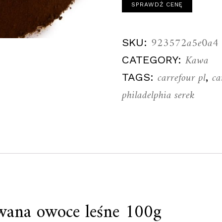
SPRAWDŹ CENĘ
923572a5e0a4
SKU:
Kawa
CATEGORY:
carrefour pl
ca
TAGS:
,
philadelphia serek
wana owoce leśne 100g