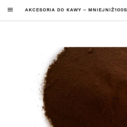
Przejdź
MENU
AKCESORIA DO KAWY – MNIEJNIŻ100
do
treści