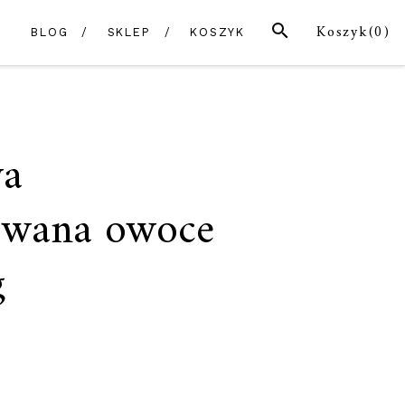
SZUKAJ
Koszyk(
0
)
BLOG
SKLEP
KOSZYK
wa
owana owoce
g