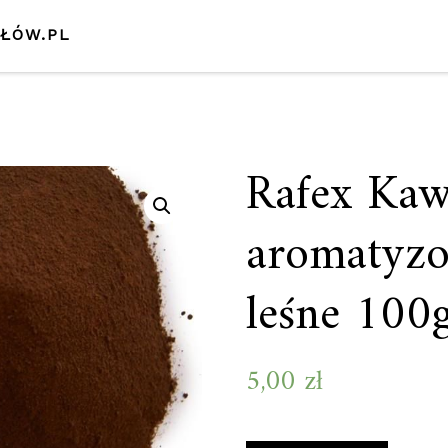
SŁÓW.PL
Rafex Ka
aromatyz
leśne 100
5,00
zł