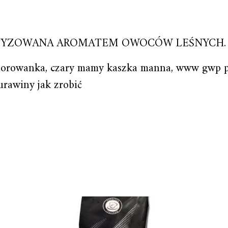
TYZOWANA AROMATEM OWOCÓW LEŚNYCH.
olorowanka, czary mamy kaszka manna, www gwp pl
żurawiny jak zrobić