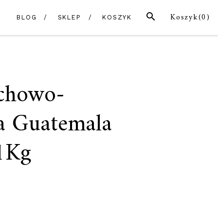
SZUKAJ
Koszyk(
0
)
BLOG
SKLEP
KOSZYK
chowo-
a Guatemala
 1Kg