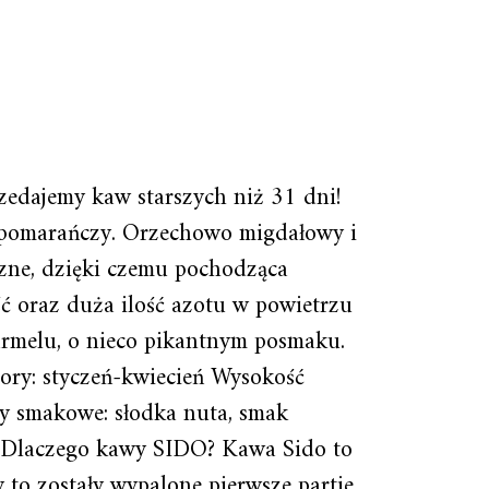
ajemy kaw starszych niż 31 dni!
u pomarańczy. Orzechowo migdałowy i
zne, dzięki czemu pochodząca
ć oraz duża ilość azotu w powietrzu
armelu, o nieco pikantnym posmaku.
ry: styczeń-kwiecień Wysokość
y smakowe: słodka nuta, smak
— Dlaczego kawy SIDO? Kawa Sido to
 to zostały wypalone pierwsze partie