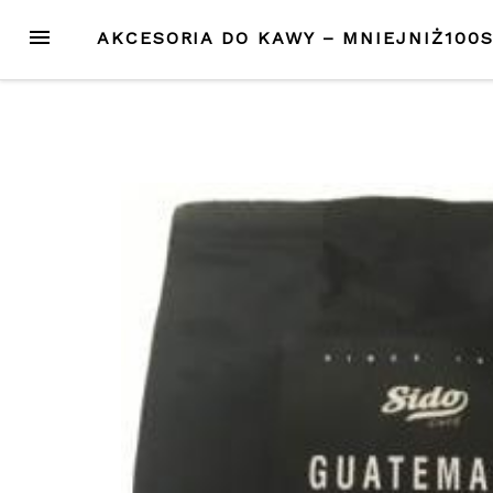
Przejdź
MENU
AKCESORIA DO KAWY – MNIEJNIŻ100
do
treści