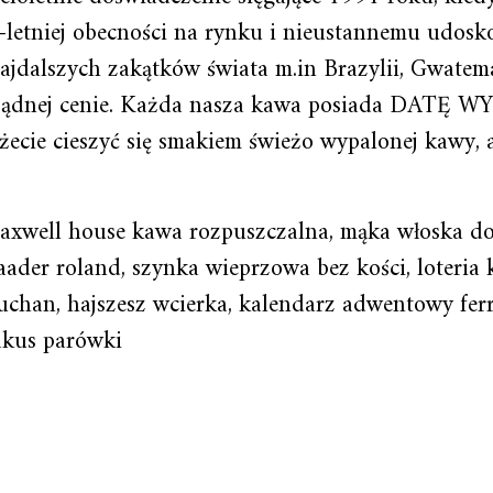
30-letniej obecności na rynku i nieustannemu udo
jdalszych zakątków świata m.in Brazylii, Gwatemal
ozsądnej cenie. Każda nasza kawa posiada DATĘ 
ecie cieszyć się smakiem świeżo wypalonej kawy, a 
axwell house kawa rozpuszczalna, mąka włoska do
aader roland, szynka wieprzowa bez kości, loteria 
uchan, hajszesz wcierka, kalendarz adwentowy ferre
akus parówki