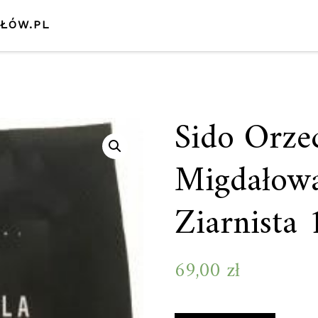
SŁÓW.PL
Sido Orze
Migdałow
Ziarnista
69,00
zł