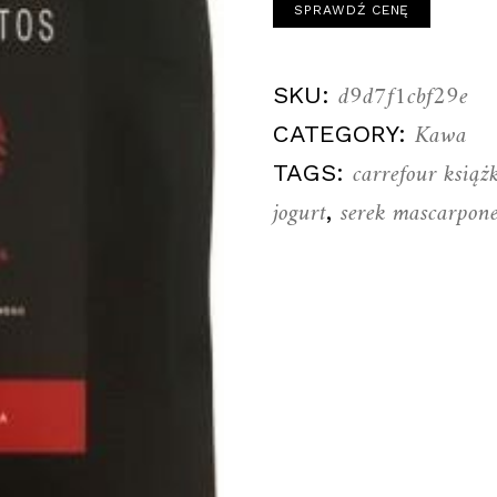
SPRAWDŹ CENĘ
d9d7f1cbf29e
SKU:
Kawa
CATEGORY:
carrefour książ
TAGS:
jogurt
serek mascarpon
,