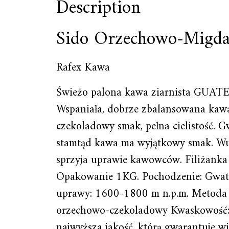
Description
Sido Orzechowo-Migda
Rafex Kawa
Świeżo palona kawa ziarnista GUA
Wspaniała, dobrze zbalansowana kawa
czekoladowy smak, pełna cielistość.
stamtąd kawa ma wyjątkowy smak. Wul
sprzyja uprawie kawowców. Filiżanka
Opakowanie 1KG. Pochodzenie: Gwate
uprawy: 1600-1800 m n.p.m. Metoda p
orzechowo-czekoladowy Kwaskowość: 4
najwyższa jakość, którą gwarantuje wi