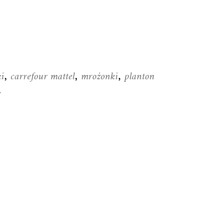
ki
carrefour mattel
mrożonki
planton
,
,
,
e