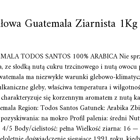
łowa Guatemala Ziarnista 1Kg
TEMALA TODOS SANTOS 100% ARABICA Nie sprzed
, ze słodką nutą cukru trzcinowego i nutą owoc
 Gwatemala ma niezwykłe warunki glebowo-klimatyc
kaniczne gleby, właściwa temperatura i wilgotnoś
 charakteryzuje się korzennym aromatem z nutą k
mala Region: Todos Santos Gatunek: Arabika Zbio
ozyskiwania: na mokro Profil palenia: średni Nut
/5 Body/cielistość: pełna Wielkość ziarna: 16 
eloletnie doświadczenie sięgające 1991 roku, kiedy