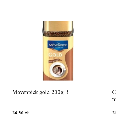
Movenpick gold 200g R
C
n
26,50
zł
2