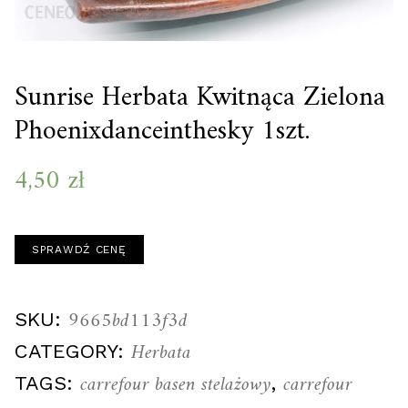
Sunrise Herbata Kwitnąca Zielona
Phoenixdanceinthesky 1szt.
4,50
zł
SPRAWDŹ CENĘ
9665bd113f3d
SKU:
Herbata
CATEGORY:
carrefour basen stelażowy
carrefour
TAGS:
,