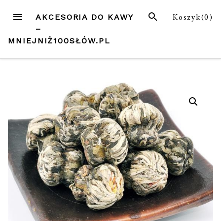
Przejdź
MENU
SZUKAJ
Koszyk(
0
)
AKCESORIA DO KAWY
do
–
treści
MNIEJNIŻ100SŁÓW.PL