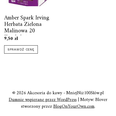
Amber Spark Irving
Herbata Zielona
Malinowa 20
Torebek 1szt
9,50
zł
SPRAWDŹ CENĘ
© 2026 Akcesoria do kawy - MniejNiż100Słów.pl
Dumnie wspierane przez WordPress
|
Motyw: Blover
stworzony przez
BlogOnYourOwn.com
.