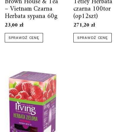
Brown House & Tea
Tetley Herbata
– Vietnam Czarna
czarna 100tor
Herbata sypana 60g
(op12szt)
23,00
zł
271,20
zł
SPRAWDŹ CENĘ
SPRAWDŹ CENĘ