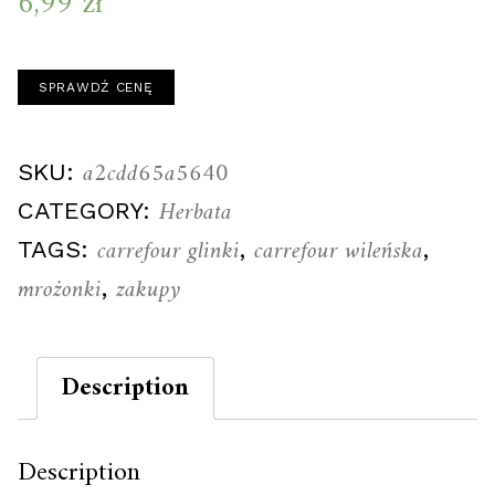
6,99
zł
SPRAWDŹ CENĘ
a2cdd65a5640
SKU:
Herbata
CATEGORY:
carrefour glinki
carrefour wileńska
TAGS:
,
,
mrożonki
zakupy
,
Description
Description