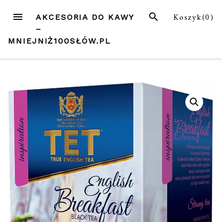
Przejdź
MENU
SZUKAJ
Koszyk(
0
)
AKCESORIA DO KAWY
do
–
treści
MNIEJNIŻ100SŁÓW.PL