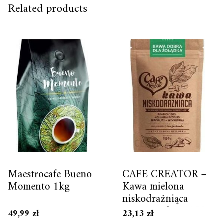
Related products
Maestrocafe Bueno
CAFE CREATOR –
Momento 1kg
Kawa mielona
niskodrażniąca
ręcznie palona 250g
49,99
zł
23,13
zł