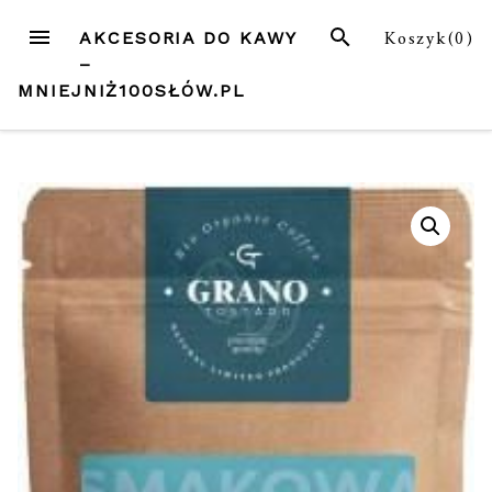
Przejdź
MENU
SZUKAJ
Koszyk(
0
)
AKCESORIA DO KAWY
do
–
treści
MNIEJNIŻ100SŁÓW.PL