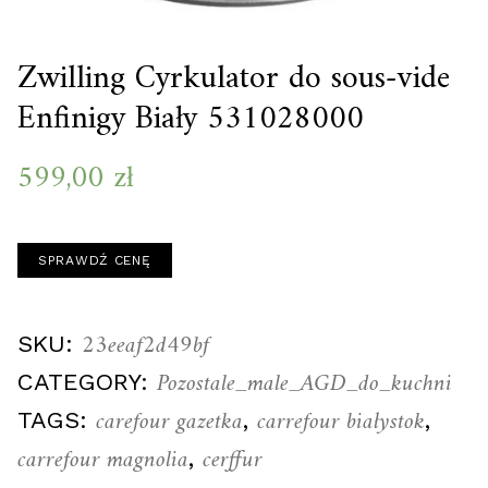
Zwilling Cyrkulator do sous-vide
Enfinigy Biały 531028000
599,00
zł
SPRAWDŹ CENĘ
23eeaf2d49bf
SKU:
Pozostale_male_AGD_do_kuchni
CATEGORY:
carefour gazetka
carrefour białystok
TAGS:
,
,
carrefour magnolia
cerffur
,