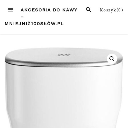
Przejdź
MENU
SZUKAJ
Koszyk(
0
)
AKCESORIA DO KAWY
do
–
treści
MNIEJNIŻ100SŁÓW.PL